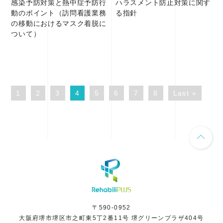
感染予防対策と熱中症予防行
ハラスメント防止対策に関す
動のポイント（訪問看護業務
る指針
の移動におけるマスク着脱に
ついて）
1
2
3
4
5
6
7
8
Last »
〒590-0952
大阪府堺市堺区市之町東5丁2番11号 堺グリーンプラザ404号