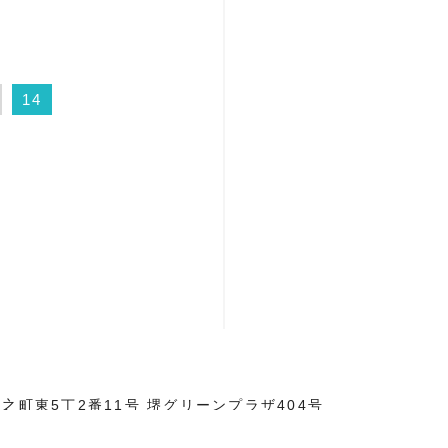
14
之町東5丁2番11号 堺グリーンプラザ404号
9703 Fax. 072-275-9713