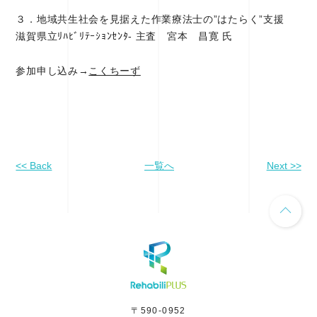
３．地域共生社会を見据えた作業療法士の”はたらく”支援
滋賀県立ﾘﾊﾋﾞﾘﾃｰｼｮﾝｾﾝﾀ- 主査 宮本 昌寛 氏
参加申し込み→
こくちーず
<< Back
一覧へ
Next >>
〒590-0952